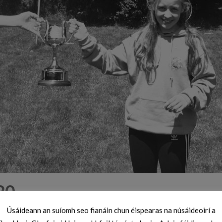
20
Úsáideann an suíomh seo fianáin chun éispearas na núsáideoirí a
nks