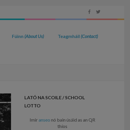
Fúinn
(About Us)
Teagmháil
(Contact)
LATÓ NA SCOILE / SCHOOL
LOTTO
Imir
anseo
nó bain úsáid as an QR
thíos