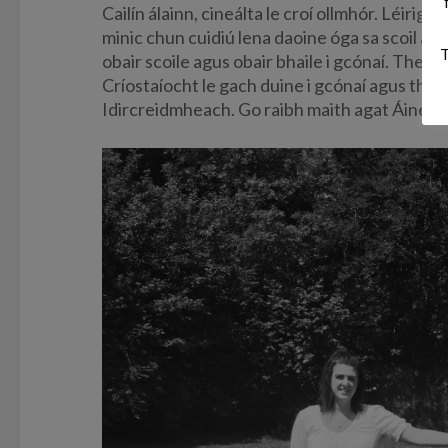
Cailín álainn, cineálta le croí ollmhór. Léirigh 
minic chun cuidiú lena daoine óga sa scoil agu
T
obair scoile agus obair bhaile i gcónaí. Theas
Críostaíocht le gach duine i gcónaí agus thaca
Idircreidmheach. Go raibh maith agat Áine.