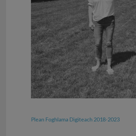
Post
Plean Foghlama Digiteach 2018-2023
navigation