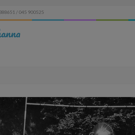
388651 / 045 900525
hanna