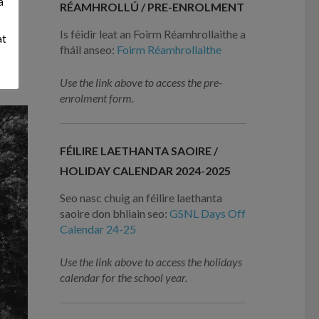
a
RÉAMHROLLÚ / PRE-ENROLMENT
n
Is féidir leat an Foirm Réamhrollaithe a
at
fháil anseo:
Foirm Réamhrollaithe
n
Use the link above to access the pre-
enrolment form.
FÉILIRE LAETHANTA SAOIRE /
HOLIDAY CALENDAR 2024-2025
Seo nasc chuig an féilire laethanta
saoire don bhliain seo:
GSNL Days Off
Calendar 24-25
Use the link above to access the holidays
calendar for the school year.