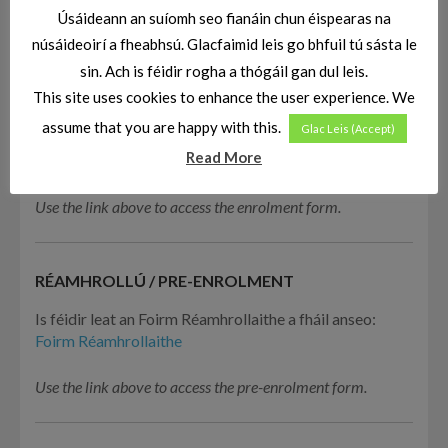
Úsáideann an suíomh seo fianáin chun éispearas na
núsáideoirí a fheabhsú. Glacfaimid leis go bhfuil tú sásta le
sin. Ach is féidir rogha a thógáil gan dul leis.
This site uses cookies to enhance the user experience. We
CLÁRÚ / ENROLMENT
assume that you are happy with this.
Glac Leis (Accept)
Read More
Is féidir leat an fhoirm clárúchán a fháil
ANSEO
Use the link above to access the enrolment form.
RÉAMHROLLÚ / PRE-ENROLMENT
Is féidir leat an Foirm Réamhrollaithe a fháil anseo:
Foirm Réamhrollaithe
Use the link above to access the pre-enrolment form.