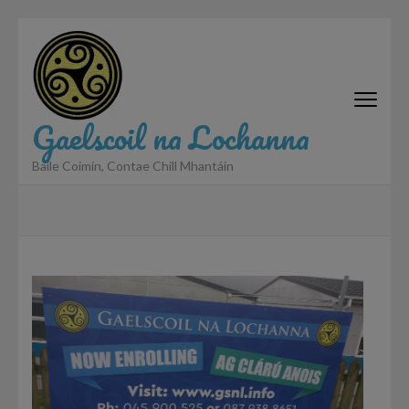
Skip
to
content
(Press
Enter)
Gaelscoil na Lochanna
Baile Coimín, Contae Chill Mhantáin