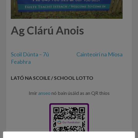
Ag Clárú Anois
Post
Scoil Dúnta – 7ú
Cainteoirí na Míosa
navigation
Feabhra
LATÓ NA SCOILE / SCHOOL LOTTO
Imir
anseo
nó bain úsáid as an QR thíos